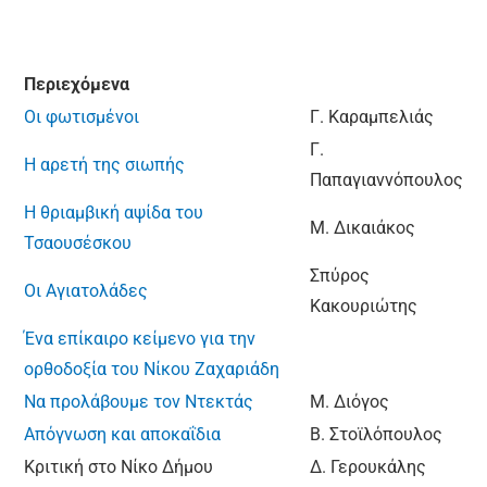
Περιεχόμενα
Οι φωτισμένοι
Γ. Καραμπελιάς
Γ.
Η αρετή της σιωπής
Παπαγιαννόπουλος
Η θριαμβική αψίδα του
Μ. Δικαιάκος
Τσαουσέσκου
Σπύρος
Οι Αγιατολάδες
Κακουριώτης
Ένα επίκαιρο κείμενο για την
ορθοδοξία του Νίκου Ζαχαριάδη
Να προλάβουμε τον Ντεκτάς
Μ. Διόγος
Απόγνωση και αποκαΐδια
Β. Στοϊλόπουλος
Κριτική στο Νίκο Δήμου
Δ. Γερουκάλης