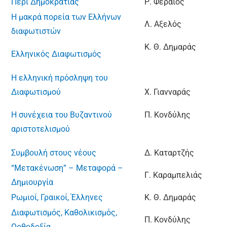
Περί Δημοκρατίας
Ρ. Φεραίος
Η μακρά πορεία των Ελλήνων
Λ. Αξελός
διαφωτιστών
Κ. Θ. Δημαράς
Ελληνικός Διαφωτισμός
Η ελληνική πρόσληψη του
Διαφωτισμού
Χ. Γιανναράς
Η συνέχεια του Βυζαντινού
Π. Κονδύλης
αριστοτελισμού
Συμβουλή στους νέους
Δ. Καταρτζής
“Μετακένωση” – Mεταφορά –
Γ. Καραμπελιάς
Δημιουργία
Ρωμιοί, Γραικοί, Έλληνες
Κ. Θ. Δημαράς
Διαφωτισμός, Καθολικισμός,
Π. Κονδύλης
Ορθοδοξία