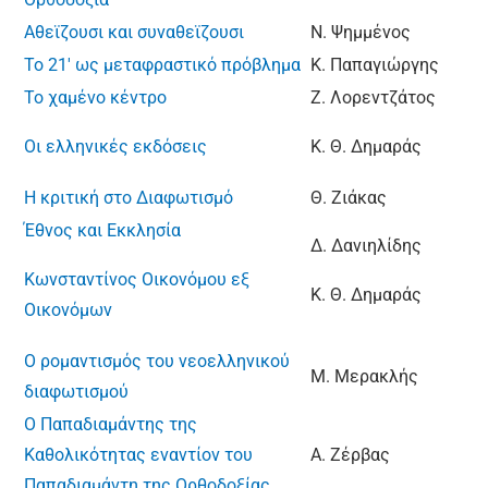
Αθεϊζουσι και συναθεϊζουσι
Ν. Ψημμένος
Το 21′ ως μεταφραστικό πρόβλημα
Κ. Παπαγιώργης
Το χαμένο κέντρο
Ζ. Λορεντζάτος
Οι ελληνικές εκδόσεις
Κ. Θ. Δημαράς
Η κριτική στο Διαφωτισμό
Θ. Ζιάκας
Έθνος και Εκκλησία
Δ. Δανιηλίδης
Κωνσταντίνος Οικονόμου εξ
Κ. Θ. Δημαράς
Οικονόμων
Ο ρομαντισμός του νεοελληνικού
Μ. Μερακλής
διαφωτισμού
Ο Παπαδιαμάντης της
Καθολικότητας εναντίον του
Α. Ζέρβας
Παπαδιαμάντη της Ορθοδοξίας