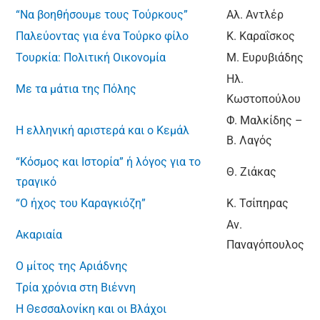
“Να βοηθήσουμε τους Τούρκους”
Αλ. Αντλέρ
Παλεύοντας για ένα Τούρκο φίλο
Κ. Καραΐσκος
Τουρκία: Πολιτική Οικονομία
Μ. Ευρυβιάδης
Ηλ.
Με τα μάτια της Πόλης
Κωστοπούλου
Φ. Μαλκίδης –
Η ελληνική αριστερά και ο Κεμάλ
Β. Λαγός
“Κόσμος και Ιστορία” ή λόγος για το
Θ. Ζιάκας
τραγικό
“Ο ήχος του Καραγκιόζη”
Κ. Τσίπηρας
Αν.
Ακαριαία
Παναγόπουλος
Ο μίτος της Αριάδνης
Τρία χρόνια στη Βιέννη
Η Θεσσαλονίκη και οι Βλάχοι