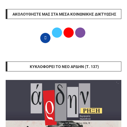
ΑΚΟΛΟΥΘΉΣΤΕ ΜΑΣ ΣΤΑ ΜΈΣΑ ΚΟΙΝΩΝΙΚΉΣ ΔΙΚΤΎΩΣΗΣ
ΚΥΚΛΟΦΟΡΕΊ ΤΟ ΝΈΟ ΆΡΔΗΝ (Τ. 137)