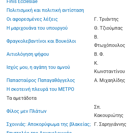
Finis Ecclesiae
Πολιτισμική και πολιτική αντίσταση
Οι αφορεσμένες λέξεις
Γ. Τριάντης
Η μαριχουάνα του υπουργού
Θ. Τζιούμπας
Β.
Φραγκολεβαντίνοι και Βουκόλοι
Φτωχόπουλος
Αιτιολόγηση ψήφου
Β. Φ.
Κ.
Ισχύς μου, η αγάπη του αμνού
Κωνσταντίνου
Παπασταύρος Παπαγαθάγγελος
Α. Μιχαηλίδης
Η σκοτεινή πλευρά του ΜΕΤΡΟ
Τα αμετάδοτα
Σπ.
Φίλος μεν Πλάτων
Κακουριώτης
Σχοινιάς: Αποκορύφωμα της βλακείας;
Γ. Σαρηγιάννης