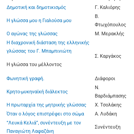
Δημοτική και δημοτικισμός
Γ. Καλιόρης
Β.
Η γλώσσα μου η Γιαλούσα μου
Φτωχόπουλος
Ο αγώνας της γλώσσας
Μ. Μερακλής
Η διαχρονική διάσταση της ελληνικής
γλώσσας του Γ. Μπαμπινιώτη
Σ. Καργάκος
Η γλώσσα του μέλλοντος
Φωνητική γραφή.
Διάφοροι
Ν.
Κρητο-μυκηναϊκή διάλεκτος
Βαρδιάμπασης
Η πρωταρχία της μητρικής γλώσσας
Χ. Τσολάκης
Όταν ο λόγος επιστρέφει στο σώμα
Α. Λυδάκη
“Λευκά Κελιά”, συνέντευξη με τον
Συνέντευξη
Παναγιώτη Λαφαζάνη