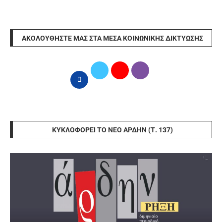
ΑΚΟΛΟΥΘΉΣΤΕ ΜΑΣ ΣΤΑ ΜΈΣΑ ΚΟΙΝΩΝΙΚΉΣ ΔΙΚΤΎΩΣΗΣ
ΚΥΚΛΟΦΟΡΕΊ ΤΟ ΝΈΟ ΆΡΔΗΝ (Τ. 137)