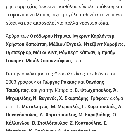
ρής συμ­μα­χί­ας δεν εί­ναι κα­θό­λου εύ­κο­λη υ­πό­θε­ση και
το φαι­νό­με­νο Μπους, έ­χει με­γά­λη πι­θα­νό­τη­τα να συ­νε­
χί­σει να μας α­πα­σχο­λεί για πολ­λά χρό­νια α­κό­μα.
Άρ­θρα των
Θε­ό­δω­ρου Ντρί­νια
,
Ίν­γκρι­ντ Καρ­λά­ντερ
,
Χρή­στου Κα­πού­τση
,
Μά­θιου Έν­γκελ, Ντέ­ϊ­βι­ντ Χό­ρο­βιτ­ς,
Ομπσέρβερ
,
Μά­ικλ Λι­ντ, Ρό­μπερ­τ Κά­πλαν
,
Ι­μπρα­ήμ
Γουάρ­ντ, Μισέλ Σοσουντόφσκι,
κ.ά.
Για την συνάντηση της Θεσσαλονίκης τον Ιούνιο του
2003 γράφουν οι
Γιώργος Ρακκάς
και
Θανάσης
Τσιούμπας
, και για την Κύπρο οι
Β. Φτωχόπουλος
,
Ά.
Μιχαηλίδης
,
Ν. Βαγενάς, Χ. Σκαρπάρης
. Γράφουν ακόμα
οι π.
Γ. Μεταλληνός, Μ. Μερακλής, Γ. Καραμπελιάς, Α.
Παναγόπουλος
,
Δ. Χαριτόπουλος, Μ. Ευρυβιάδης, Ο.
Κέλλογλου, Β. Στοϊλόπουλος, Σ. Κουτρούλης, Σ.