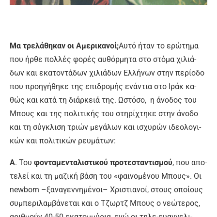
Μα τρε­λά­θη­καν οι Α­με­ρι­κα­νοί;
Αυ­τό ή­ταν το ε­ρώ­τη­μα
που ήρ­θε πολ­λές φο­ρές αυ­θόρ­μη­τα στο στό­μα χι­λιά­
δων και ε­κα­το­ντά­δων χι­λιά­δων Ελ­λή­νων στην πε­ρί­ο­δο
που προ­η­γή­θη­κε της ε­πι­δρο­μής ε­νά­ντια στο Ι­ράκ κα­
θώς και κα­τά τη διάρ­κειά της. Ωστόσο, η ά­νο­δος του
Μπους και της πο­λι­τι­κής του στη­ρί­χτη­κε στην ά­νο­δο
και τη σύ­γκλι­ση τριών με­γά­λων και ι­σχυ­ρών ι­δε­ο­λο­γι­
κών και πο­λι­τι­κών ρευ­μά­των:
Α
. Του
φο­ντα­με­ντα­λι­στι­κού προ­τε­στα­ντι­σμού
, που α­πο­
τε­λεί και τη μα­ζι­κή βά­ση του «φαι­νο­μέ­νου Μπους». Οι
newborn –ξα­να­γεν­νη­μέ­νοι– Χρι­στια­νοί, στους ο­ποί­ους
συ­μπε­ρι­λαμ­βά­νε­ται και ο Τζωρ­τζ Μπους ο νε­ώ­τε­ρος,
α­ριθ­μούν 40-50 ε­κα­τομ­μύ­ρια, ενώ οι τη­λε-ευαγ­γε­λι­