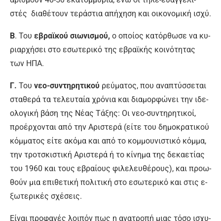
στές δια­θέ­τουν τε­ρά­στια α­πή­χη­ση και οι­κο­νο­μι­κή ι­σχύ.
Β
. Του
ε­βρα­ϊ­κού σιω­νι­σμού,
ο ο­ποί­ος κα­τόρ­θω­σε να κυ­
ριαρ­χή­σει στο ε­σω­τε­ρι­κό της ε­βρα­ϊ­κής κοι­νό­τη­τας
των Η­ΠΑ.
Γ.
Του
νε­ο-συ­ντη­ρη­τι­κού
ρεύ­μα­τος, που α­να­πτύσ­σε­ται
στα­θε­ρά τα τε­λευ­ταί­α χρό­νια και δια­μορ­φώ­νει την ι­δε­
ο­λο­γι­κή βά­ση της Νέ­ας Τά­ξης: Οι νε­ο-συ­ντη­ρη­τι­κοί,
προ­έρ­χο­νται α­πό την Α­ρι­στε­ρά (εί­τε του δη­μο­κρα­τι­κού
κόμ­μα­τος εί­τε α­κό­μα και α­πό το κομ­μου­νι­στι­κό κόμ­μα,
την τρο­τσκι­στι­κή Α­ρι­στε­ρά ή το κί­νη­μα της δε­κα­ε­τί­ας
του 1960 και τους ε­βραί­ους φι­λε­λευ­θέ­ρους), και προ­ω­
θούν μια ε­πι­θε­τι­κή πο­λι­τι­κή στο ε­σω­τε­ρι­κό και στις ε­
ξω­τε­ρι­κές σχέ­σεις.
Εί­ναι προ­φα­νές λοι­πόν πως η α­να­τρο­πή μιας τό­σο ι­σχυ­